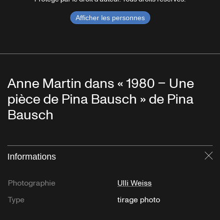
Afficher les personnes
Anne Martin dans « 1980 – Une
pièce de Pina Bausch » de Pina
Bausch
Informations
Fe
Photographie
Ulli Weiss
Type
tirage photo