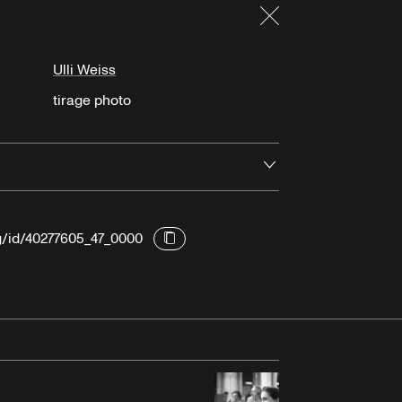
Fermer
Ulli Weiss
tirage photo
Ouvrir
rg/id/40277605_47_0000