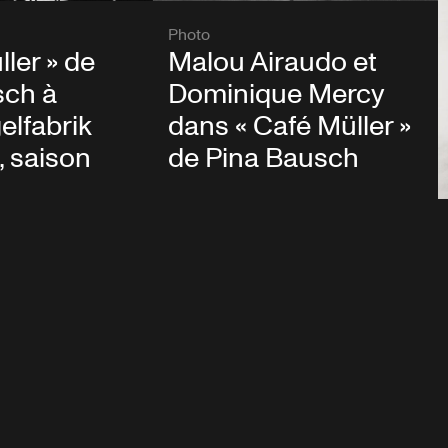
Photo
ller » de
Malou Airaudo et
sch à
Dominique Mercy
lfabrik
dans « Café Müller »
 saison
de Pina Bausch