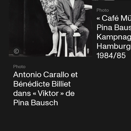
Photo
« Café Mü
Pina Bau
Kampnage
Hamburg,
Voir les crédits
1984/85
Photo
Antonio Carallo et
Bénédicte Billiet
dans « Viktor » de
Pina Bausch