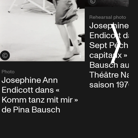
Voir les crédits
Rehearsal photo
Josephine A
Endicott dan
Sept Péchés
capitaux » d
Voir les crédits
Bausch au G
Photo
Théâtre Nan
Josephine Ann
saison 1976/
Endicott dans «
Komm tanz mit mir »
de Pina Bausch