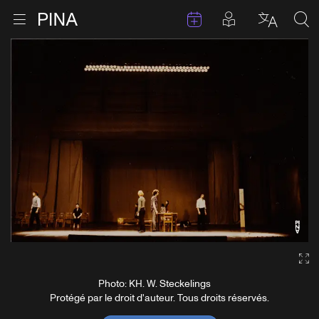
Évenements
Articles en 
Retour à la page d'accueil
Ouvrir le menu
Choisir 
Sea
Aller au contenu
Ga
Photo: KH. W. Steckelings
Protégé par le droit d'auteur. Tous droits réservés.