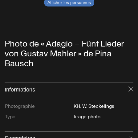
Afficher les personnes
Photo de « Adagio – Fünf Lieder
von Gustav Mahler » de Pina
Bausch
Informations
Fe
Photographie
KH. W. Steckelings
Type
tirage photo
Ou