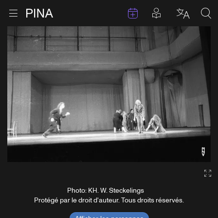
Évenements
Articles en 
Retour à la page d'accueil
Ouvrir le menu
Choisir 
Sea
Aller au contenu
Ga
Photo: KH. W. Steckelings
Protégé par le droit d'auteur. Tous droits réservés.