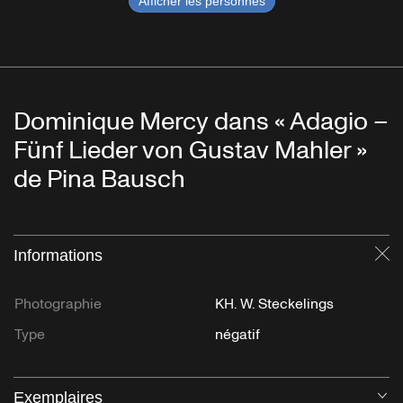
Afficher les personnes
Dominique Mercy dans « Adagio –
Fünf Lieder von Gustav Mahler »
de Pina Bausch
Informations
Fe
Photographie
KH. W. Steckelings
Type
négatif
Exemplaires
Ou