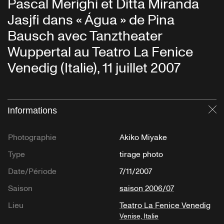
Pascal Merighi et Ditta Miranda
Jasjfi dans « Água » de Pina
Bausch avec Tanztheater
Wuppertal au Teatro La Fenice
Venedig (Italie), 11 juillet 2007
Informations
Fe
Photographie
Akiko Miyake
Type
tirage photo
Date/Période
7/11/2007
Saison
saison 2006/07
Lieu
Teatro La Fenice Venedig
Venise, Italie