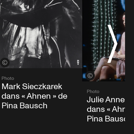
Voir les crédits
Voir les crédits
Photo
Mark Sieczkarek
Photo
dans « Ahnen » de
Julie Anne S
Pina Bausch
dans « Ahnen
Pina Bausch