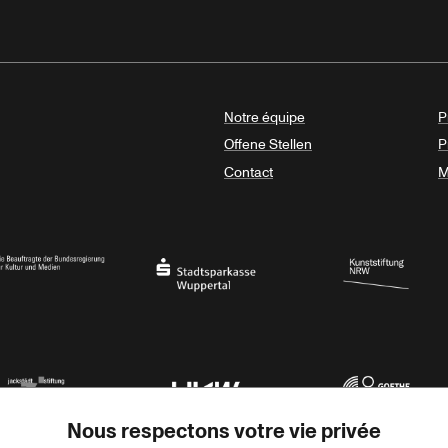
Notre équipe
P
Offene Stellen
P
Contact
M
sregierung
Stadtsparkasse Wuppertal
Kunststiftung NRW
Nous respectons votre vie privée
rner Jackstädt Stiftung
Haus der Kulturen der Welt
Goethe-Institut