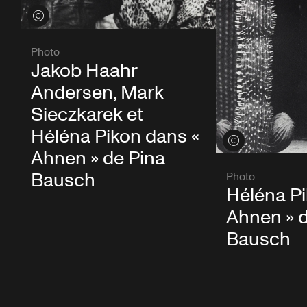
Voir les crédits
Photo
Jakob Haahr
Andersen, Mark
Sieczkarek et
Héléna Pikon dans «
Voir les crédits
Ahnen » de Pina
Bausch
Photo
Héléna Pi
Ahnen » d
Bausch