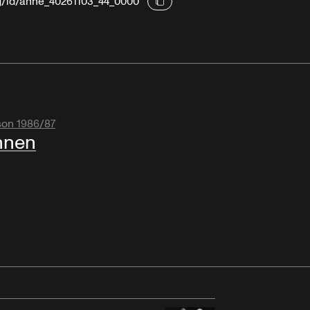
rg/id/ahne_40261103_44_0000
son 1986/87
hnen