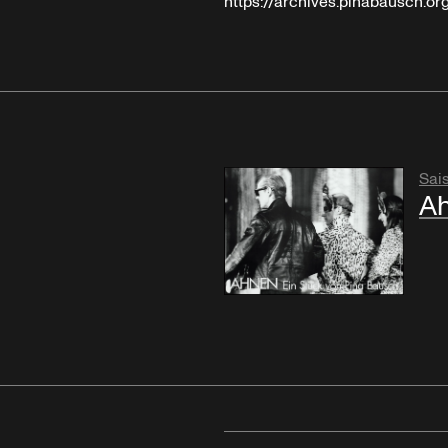
https://archives.pinabausch.o
Sai
A