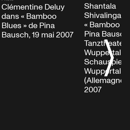
Shantala
Clémentine Deluy
Shivalingap
dans « Bamboo
« Bamboo Bl
Blues » de Pina
Pina Bausch
Bausch, 19 mai 2007
Tanztheater
Wuppertal a
Schauspielh
Wuppertal
(Allemagne),
2007