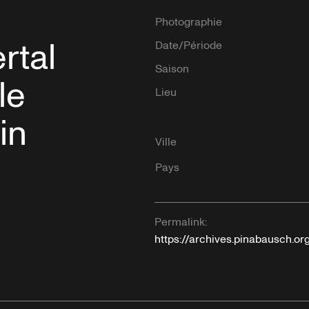
Photographie
rtal
Date/Période
Saison
le
Lieu
in
Ville
Pays
Permalink:
https://archives.pinabausch.o