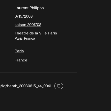
Laurent Philippe
6/15/2008
saison 2007/08
Théâtre de la Ville Paris
Paris, France
Paris
France
rg/id/bamb_20080615_44_0041