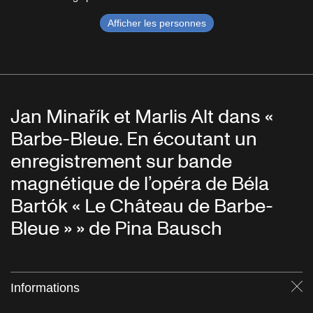
Afficher les personnes
Jan Minařík et Marlis Alt dans «
Barbe-Bleue. En écoutant un
enregistrement sur bande
magnétique de l’opéra de Béla
Bartók « Le Château de Barbe-
Bleue » » de Pina Bausch
Informations
Fe