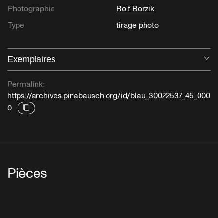
Photographie
Rolf Borzik
Type
tirage photo
Exemplaires
Ou
Permalink:
https://archives.pinabausch.org/id/blau_30022537_45_000
0
Pièces