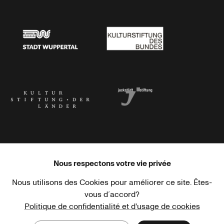
Stadtsparkasse Wuppertal
Kunststiftung NRW
Stadt Wuppertal
Kulturstiftung des Bundes
Kulturstiftung der Länder
Dr. Werner Jackstädt Stiftung
Nous respectons votre vie privée
Nous utilisons des Cookies pour améliorer ce site. Êtes-
Haus der Kulturen der Welt
Goethe-Institut
vous d´accord?
Politique de confidentialité et d'usage de cookies