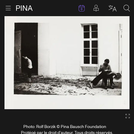
Évenements
Articles en 
Retour à la page d'accueil
Ouvrir le menu
Choisir 
Sea
Aller au contenu
Ga
Photo: Rolf Borzik © Pina Bausch Foundation
Protégé par le droit d'auteur. Tous droits réservés.