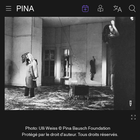
Évenements
Articles en 
Retour à la page d'accueil
Ouvrir le menu
Choisir 
Sea
Aller au contenu
Ga
Photo: Ulli Weiss © Pina Bausch Foundation
Protégé par le droit d'auteur. Tous droits réservés.