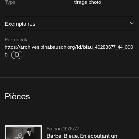
Type
tirage photo
Exemplaires
Ou
Permalink:
https://archives.pinabausch.org/id/blau_40283677_44_000
0
Pièces
Saison 1976/77
Barbe-Bleue. En écoutant un