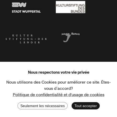
Stadt Wuppertal
Kulturstiftung des Bundes
Kulturstiftung der Länder
Dr. Werner Jackstädt Stiftung
Nous respectons votre vie privée
Nous utilisons des Cookies pour améliorer ce site. Êtes-
Haus der Kulturen der Welt
Goethe-Institut
vous d´accord?
Politique de confidentialité et d'usage de cookies
Seulement les nécessaires
Tout accepter