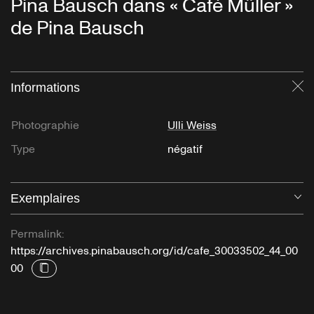
Pina Bausch dans « Café Müller »
de Pina Bausch
Informations
Fe
Photographie
Ulli Weiss
Type
négatif
Exemplaires
Ou
Permalink:
https://archives.pinabausch.org/id/cafe_30033502_44_00
00