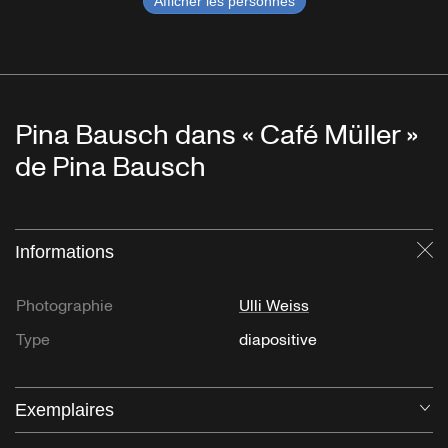
Afficher les personnes
Pina Bausch dans « Café Müller »
de Pina Bausch
Informations
Fe
Photographie
Ulli Weiss
Type
diapositive
Exemplaires
Ou