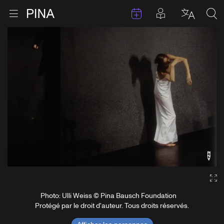
Évenements
Articles en 
Retour à la page d'accueil
Ouvrir le menu
Choisir 
Sea
Aller au contenu
Ga
Photo: Ulli Weiss © Pina Bausch Foundation
Protégé par le droit d'auteur. Tous droits réservés.