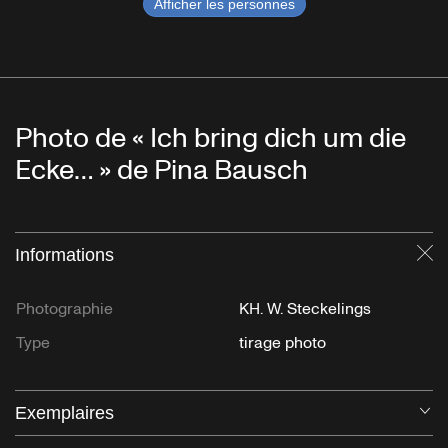
Afficher les personnes
Photo de « Ich bring dich um die
Ecke… » de Pina Bausch
Informations
Fe
Photographie
KH. W. Steckelings
Type
tirage photo
Exemplaires
Ou