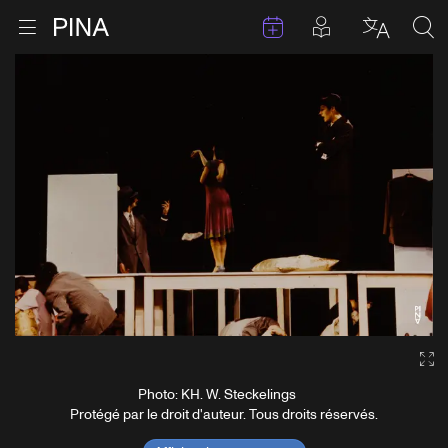
Évenements
Articles en 
Retour à la page d'accueil
Ouvrir le menu
Choisir 
Sea
Aller au contenu
Ga
Photo: KH. W. Steckelings
Protégé par le droit d'auteur. Tous droits réservés.