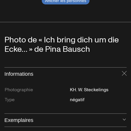
Afficher les personnes
Photo de « Ich bring dich um die
Ecke… » de Pina Bausch
Informations
Fe
Photographie
KH. W. Steckelings
Type
négatif
Exemplaires
Ou