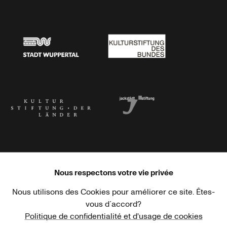
Stadtsparkasse Wuppertal
Kunststiftung NRW
Stadt Wuppertal
Kulturstiftung des Bundes
Kulturstiftung der Länder
Dr. Werner Jackstädt Stiftung
Nous respectons votre vie privée
Nous utilisons des Cookies pour améliorer ce site. Êtes-
Haus der Kulturen der Welt
Goethe-Institut
vous d´accord?
Politique de confidentialité et d'usage de cookies