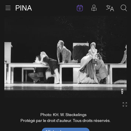
Évenements
Articles en 
Retour à la page d'accueil
Ouvrir le menu
Choisir 
Sea
Aller au contenu
Ga
Photo: KH. W. Steckelings
Protégé par le droit d'auteur. Tous droits réservés.