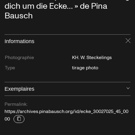
dich um die Ecke… » de Pina
Bausch
Informations
Fe
Photographie
KH. W. Steckelings
Type
tirage photo
Exemplaires
Ou
Permalink:
https://archives.pinabausch.org/id/ecke_30027025_45_00
00