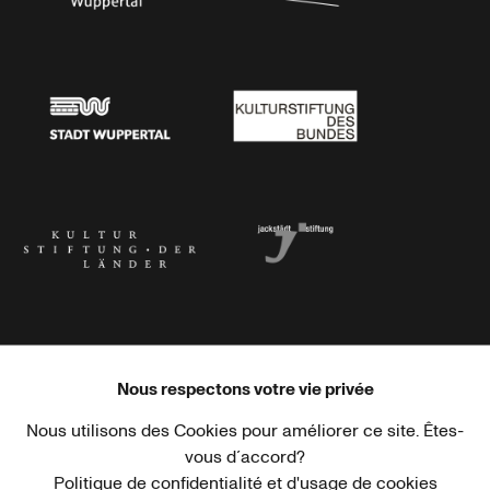
Stadtsparkasse Wuppertal
Kunststiftung NRW
Stadt Wuppertal
Kulturstiftung des Bundes
Kulturstiftung der Länder
Dr. Werner Jackstädt Stiftung
Nous respectons votre vie privée
Nous utilisons des Cookies pour améliorer ce site. Êtes-
Haus der Kulturen der Welt
Goethe-Institut
vous d´accord?
Politique de confidentialité et d'usage de cookies