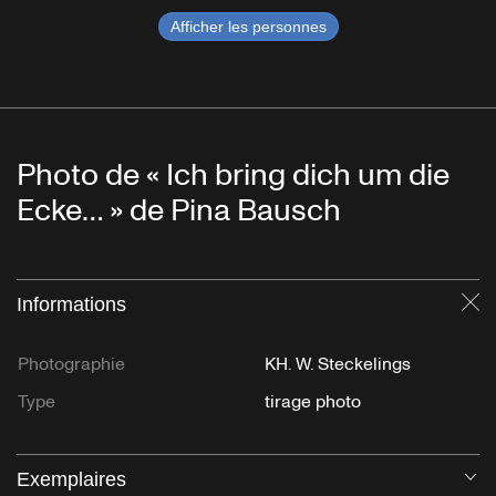
Afficher les personnes
Photo de « Ich bring dich um die
Ecke… » de Pina Bausch
Informations
Fe
Photographie
KH. W. Steckelings
Type
tirage photo
Exemplaires
Ou