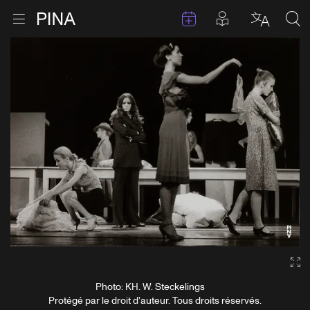
Évenements
Articles en 
Retour à la page d'accueil
Ouvrir le menu
Choisir 
Sea
Aller au contenu
Ga
Photo: KH. W. Steckelings
Protégé par le droit d'auteur. Tous droits réservés.