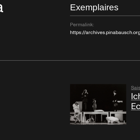
a
Exemplaires
Permalink:
https://archives.pinabausch.o
Sai
Ic
E