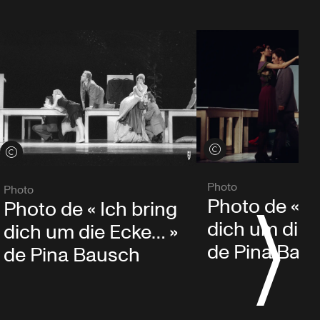
Voir les crédits
Voir les crédits
Photo
Photo
Photo de « I
Photo de « Ich bring
dich um die 
dich um die Ecke… »
de Pina Bau
de Pina Bausch