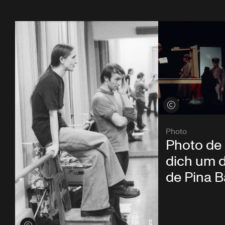
Voir les crédits
Photo
Photo de 
dich um d
de Pina 