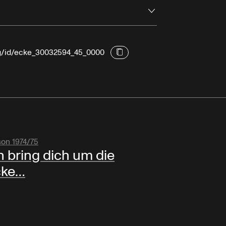
Ouvrir
rg/id/ecke_30032594_45_0000
son 1974/75
h bring dich um die
cke…