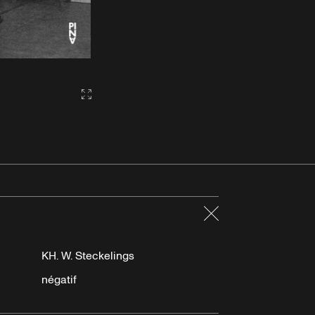
Gallery2:fullscreen
Fermer
KH. W. Steckelings
négatif