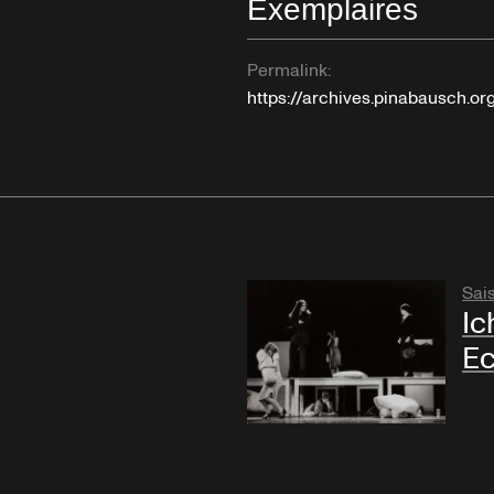
Exemplaires
Permalink:
https://archives.pinabausch.o
Sai
Ic
E