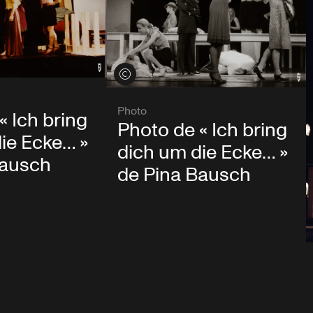
Voir les crédits
Photo
« Ich bring
Photo de « Ich bring
ie Ecke… »
dich um die Ecke… »
Bausch
de Pina Bausch