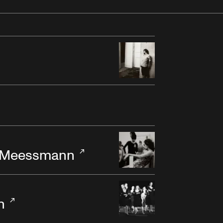
n-Meessmann
n