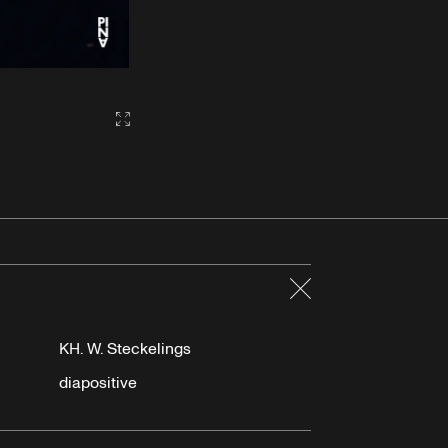
Gallery2:fullscreen
Fermer
KH. W. Steckelings
diapositive