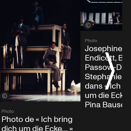
Voir les crédits
Photo
Josephine A
Endicott, Ba
Passow-Die
Stephanie 
dans « Ich br
um die Ecke…
Voir les crédits
Pina Bausch
Photo
Photo de « Ich bring
dich um die Ecke… »