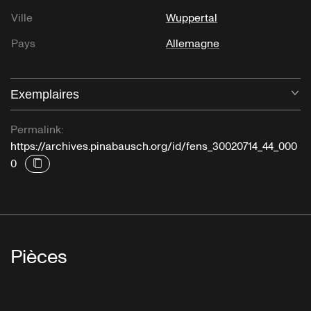
Ville
Wuppertal
Pays
Allemagne
Exemplaires
Ou
Permalink:
https://archives.pinabausch.org/id/fens_30020714_44_000
0
Pièces