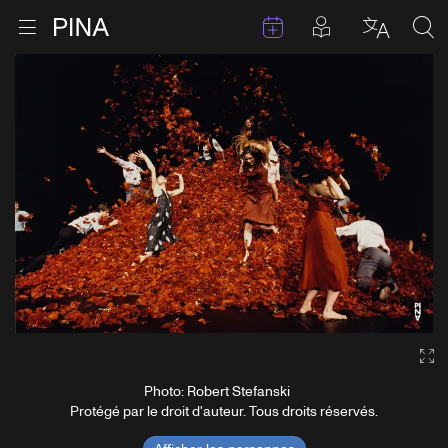
Évenements
Articles en 
Retour à la page d'accueil
Ouvrir le menu
Choisir 
Sea
Aller au contenu
Ga
Photo: Robert Stefanski
Protégé par le droit d'auteur. Tous droits réservés.