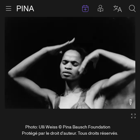
Évenements
Articles en 
Retour à la page d'accueil
Ouvrir le menu
Choisir 
Sea
Aller au contenu
Ga
Photo: Ulli Weiss © Pina Bausch Foundation
Protégé par le droit d'auteur. Tous droits réservés.