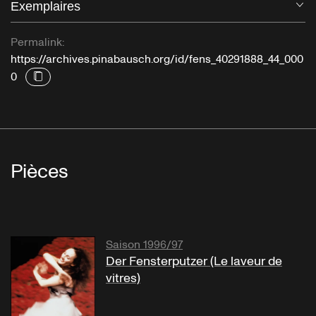
Exemplaires
Ou
Permalink:
https://archives.pinabausch.org/id/fens_40291888_44_000
0
Pièces
Saison 1996/97
Der Fensterputzer (Le laveur de
vitres)