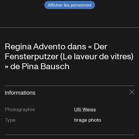
Afficher les personnes
Regina Advento dans « Der
Fensterputzer (Le laveur de vitres)
» de Pina Bausch
Informations
Fe
Photographie
Ulli Weiss
Type
tirage photo