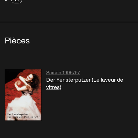
Pièces
Saison 1996/97
Der Fensterputzer (Le laveur de
vitres)