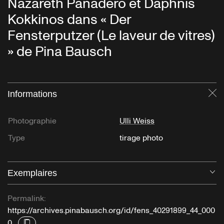
Nazareth Panadero et Daphnis
Kokkinos dans « Der
Fensterputzer (Le laveur de vitres)
» de Pina Bausch
Informations
Fe
Photographie
Ulli Weiss
Type
tirage photo
Exemplaires
Ou
Permalink:
https://archives.pinabausch.org/id/fens_40291899_44_000
0