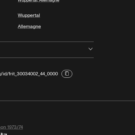
Wuppertal, Allemagne
Wuppertal
Allemagne
Ouvrir
g/id/frit_30034002_44_0000
son 1973/74