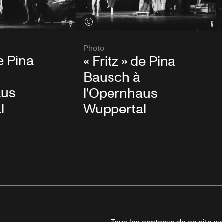
Voir les crédits
Photo
de Pina
« Fritz » de Pina
Bausch à
aus
l'Opernhaus
l
Wuppertal