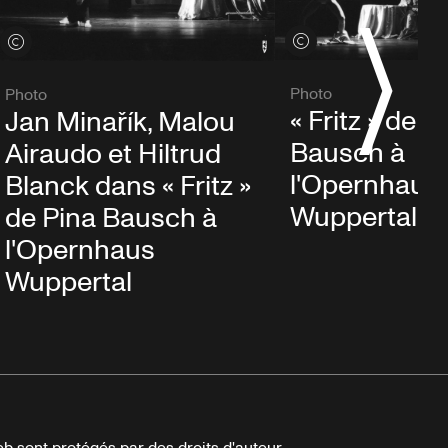
Voir les crédits
Voir les crédits
Photo
Photo
« Fritz » de P
Jan Minařík, Malou
Bausch à
Airaudo et Hiltrud
l'Opernhaus
Blanck dans « Fritz »
Wuppertal
de Pina Bausch à
l'Opernhaus
Wuppertal