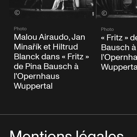
Voir les crédits
Voir les crédits
Photo
Photo
Malou Airaudo, Jan
« Fritz » 
Minařík et Hiltrud
Bausch à
Blanck dans « Fritz »
l'Opernh
de Pina Bausch à
Wupperta
l'Opernhaus
Wuppertal
Mentions légales