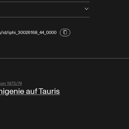
Ouvrir
rg/id/iphi_30026168_44_0000
son 1973/74
higenie auf Tauris