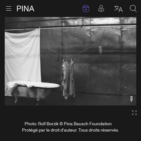
Évenements
Articles en 
Retour à la page d'accueil
Ouvrir le menu
Choisir 
Sea
Aller au contenu
Ga
Photo: Rolf Borzik © Pina Bausch Foundation
Protégé par le droit d'auteur. Tous droits réservés.