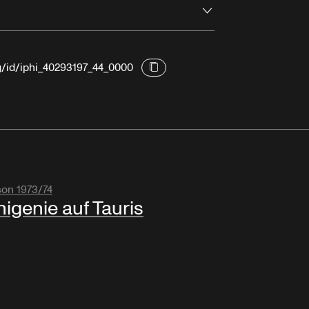
Ouvrir
g/id/iphi_40293197_44_0000
son 1973/74
higenie auf Tauris