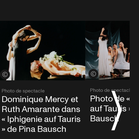
Voir les crédits
Voir les crédits
Photo de spectacle
Photo de spectacle
Photo de « I
Dominique Mercy et
auf Tauris » 
Ruth Amarante dans
Bausch
« Iphigenie auf Tauris
» de Pina Bausch