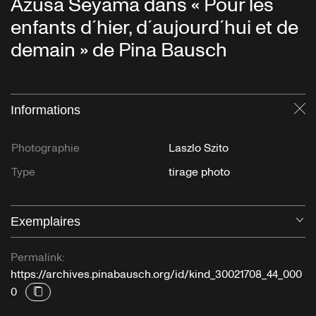
Azusa Seyama dans « Pour les
enfants d´hier, d´aujourd´hui et de
demain » de Pina Bausch
Informations
Fe
Photographie
Laszlo Szito
Type
tirage photo
Exemplaires
Ou
Permalink:
https://archives.pinabausch.org/id/kind_30021708_44_000
0