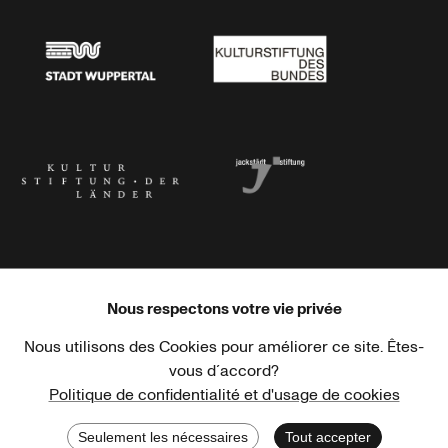
Stadtsparkasse Wuppertal
Kunststiftung NRW
Stadt Wuppertal
Kulturstiftung des Bundes
Kulturstiftung der Länder
Dr. Werner Jackstädt Stiftung
Nous respectons votre vie privée
Nous utilisons des Cookies pour améliorer ce site. Êtes-
Haus der Kulturen der Welt
Goethe-Institut
vous d´accord?
Politique de confidentialité et d'usage de cookies
Seulement les nécessaires
Tout accepter