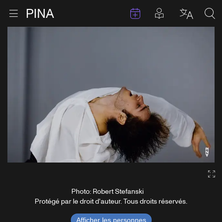
Évenements
Articles en 
Retour à la page d'accueil
Ouvrir le menu
Choisir 
Sea
Aller au contenu
Ga
Photo: Robert Stefanski
Protégé par le droit d'auteur. Tous droits réservés.
Afficher les personnes