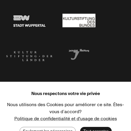
Stadtsparkasse Wuppertal
Kunststiftung NRW
Stadt Wuppertal
Kulturstiftung des Bundes
Kulturstiftung der Länder
Dr. Werner Jackstädt Stiftung
Nous respectons votre vie privée
Nous utilisons des Cookies pour améliorer ce site. Êtes-
Haus der Kulturen der Welt
Goethe-Institut
vous d´accord?
Politique de confidentialité et d'usage de cookies