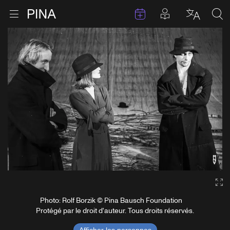
Évenements
Articles en 
Retour à la page d'accueil
Ouvrir le menu
Choisir 
Sea
Aller au contenu
Ga
Photo: Rolf Borzik © Pina Bausch Foundation
Protégé par le droit d'auteur. Tous droits réservés.