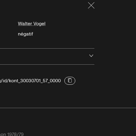
Fermer
Walter Vogel
négatif
Ouvrir
rg/id/kont_30030701_57_0000
son 1978/79