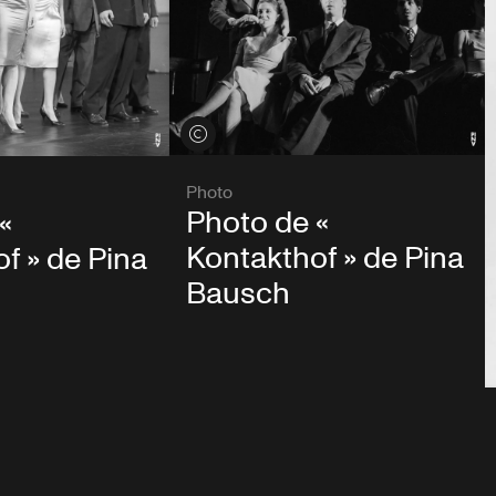
Voir les crédits
Photo
Photo de «
«
Kontakthof » de Pina
f » de Pina
Bausch