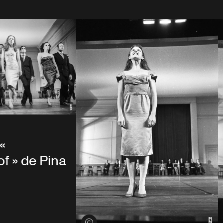
«
f » de Pina
Voir les crédits