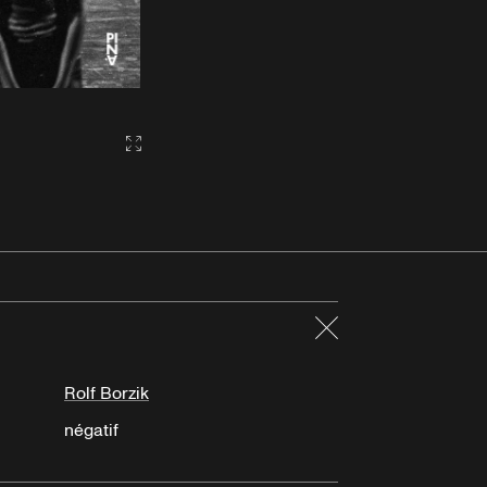
Gallery2:fullscreen
Fermer
Rolf Borzik
négatif