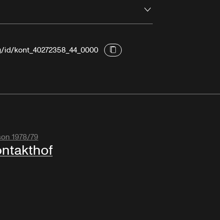
Ouvrir
rg/id/kont_40272358_44_0000
son 1978/79
ntakthof