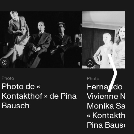
Voir les crédits
Voir les crédits
Photo
Photo
Photo de «
Fernando Cor
Kontakthof » de Pina
Vivienne New
Bausch
Monika Sag
« Kontakthof
Pina Bausch