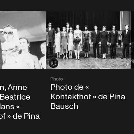
Voir les crédits
Photo
Photo de «
in, Anne
Kontakthof » de Pina
 Beatrice
Bausch
dans «
f » de Pina