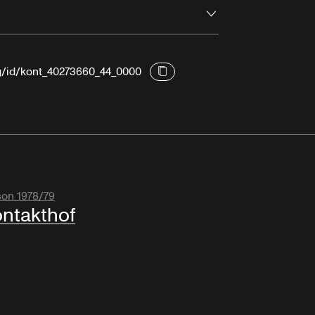
Ouvrir
rg/id/kont_40273660_44_0000
son 1978/79
ntakthof