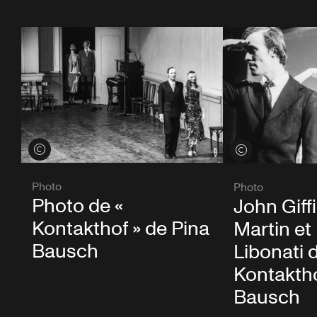
Voir les crédits
Voir les crédits
Photo
Photo
Photo de «
John Giff
Kontakthof » de Pina
Martin et
Bausch
Libonati 
Kontaktho
Bausch