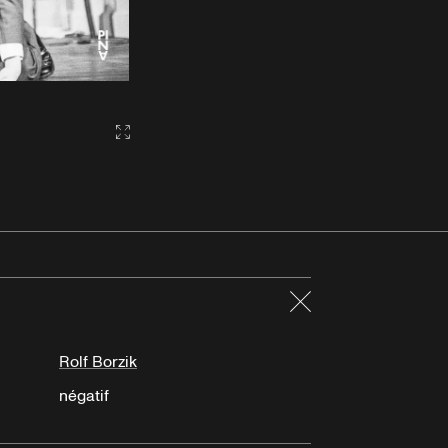
Gallery2:fullscreen
Fermer
Rolf Borzik
négatif