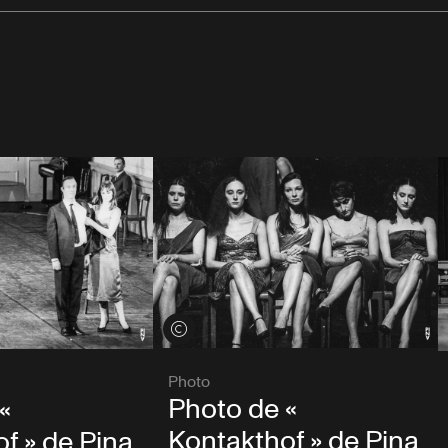
Voir les crédits
Photo
Photo de «
«
Kontakthof » de Pina
f » de Pina