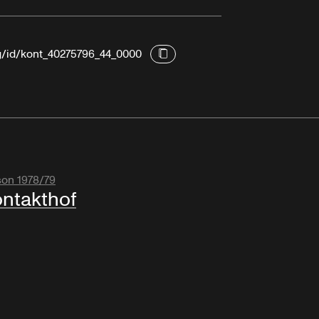
rg/id/kont_40275796_44_0000
son 1978/79
ntakthof