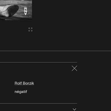
Gallery2:fullscreen
Fermer
Rolf Borzik
négatif
Ouvrir