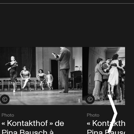
Voir les crédits
Voir les crédits
Photo
Photo
« Kontakthof » de
« Kontakthof
Pina Bausch à
Pina Bausch