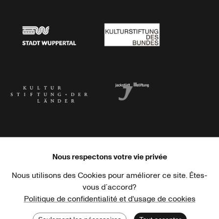
Stadtsparkasse Wuppertal
Kunststiftung NRW
Stadt Wuppertal
Kulturstiftung des Bundes
Kulturstiftung der Länder
Dr. Werner Jackstädt Stiftung
Nous respectons votre vie privée
Nous utilisons des Cookies pour améliorer ce site. Êtes-
Haus der Kulturen der Welt
Goethe-Institut
vous d´accord?
Politique de confidentialité et d'usage de cookies