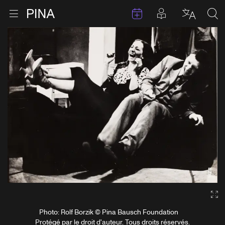
Évenements
Articles en 
Retour à la page d'accueil
Ouvrir le menu
Choisir 
Sea
Aller au contenu
Ga
Photo: Rolf Borzik © Pina Bausch Foundation
Protégé par le droit d'auteur. Tous droits réservés.