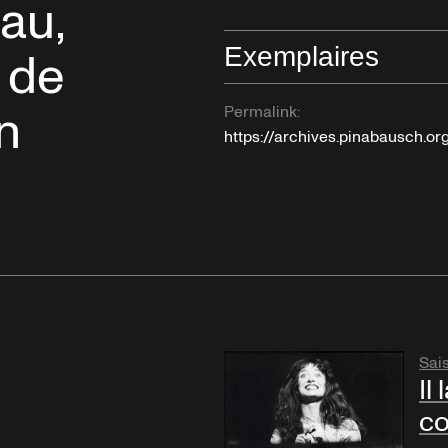
au,
Exemplaires
» de
n
Permalink:
https://archives.pinabausch.
Sai
Il
co