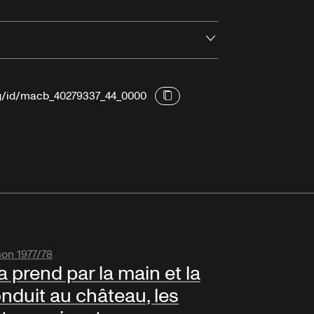
Ouvrir
org/id/macb_40279337_44_0000
son 1977/78
 la prend par la main et la
nduit au château, les