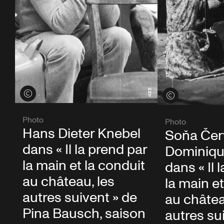
Voir les crédits
Voir les crédits
Photo
Photo
Hans Dieter Knebel
Soňa Čer
dans « Il la prend par
Dominiqu
la main et la conduit
dans « Il 
au château, les
la main et
autres suivent » de
au châtea
Pina Bausch, saison
autres su