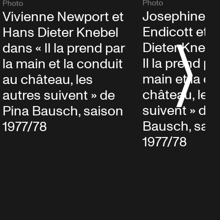
Photo
Photo
Josephine A
Vivienne Newport et
Endicott et 
Hans Dieter Knebel
Dieter Knebe
dans « Il la prend par
Il la prend pa
la main et la conduit
main et la c
au château, les
château, les
autres suivent » de
suivent » de 
Pina Bausch, saison
Bausch, sai
1977/78
1977/78