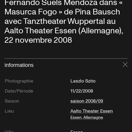
Fernando Suels Mendoza dans «
Masurca Fogo » de Pina Bausch
avec Tanztheater Wuppertal au
Aalto Theater Essen (Allemagne),
22 novembre 2008
Informations
Fe
Photographie
Laszlo Szito
Date/Période
11/22/2008
Saison
saison 2008/09
Lieu
Aalto Theater Essen
Essen, Allemagne