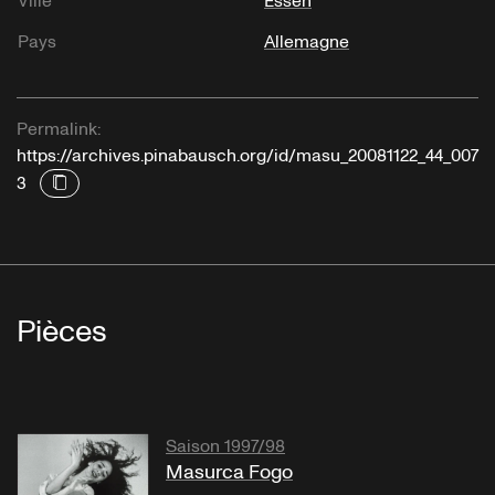
Ville
Essen
Pays
Allemagne
Permalink:
https://archives.pinabausch.org/id/masu_20081122_44_007
3
Pièces
Saison 1997/98
Masurca Fogo