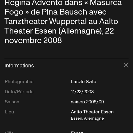
Regina Advento dans « Masurca
Fogo » de Pina Bausch avec
Tanztheater Wuppertal au Aalto
Theater Essen (Allemagne), 22
novembre 2008
Informations
Fe
Photographie
Laszlo Szito
Date/Période
11/22/2008
Saison
saison 2008/09
Lieu
Aalto Theater Essen
Essen, Allemagne