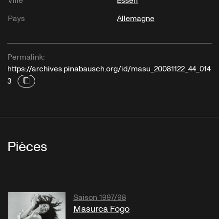
Ville
Essen
Pays
Allemagne
Permalink:
https://archives.pinabausch.org/id/masu_20081122_44_014
3
Pièces
Saison 1997/98
Masurca Fogo