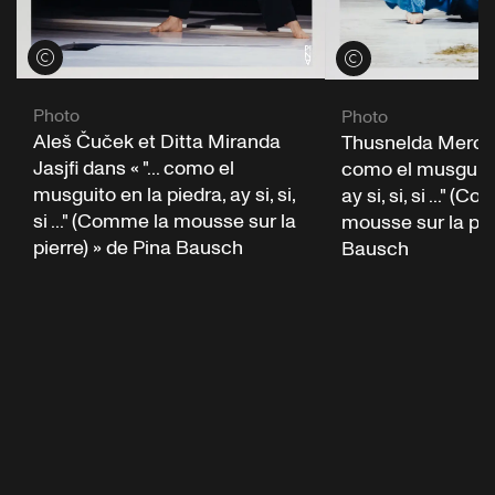
Voir les crédits
Voir les crédits
Photo
Photo
Aleš Čuček et Ditta Miranda
Thusnelda Mercy d
Jasjfi dans « "... como el
como el musguito 
musguito en la piedra, ay si, si,
ay si, si, si ..." (
si ..." (Comme la mousse sur la
mousse sur la pie
pierre) » de Pina Bausch
Bausch