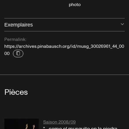
photo
Exemplaires
Ou
Permalink:
https://archives.pinabausch.org/id/musg_30026961_44_00
00
Pièces
Saison 2008/09
"... como el musguito en la piedra,