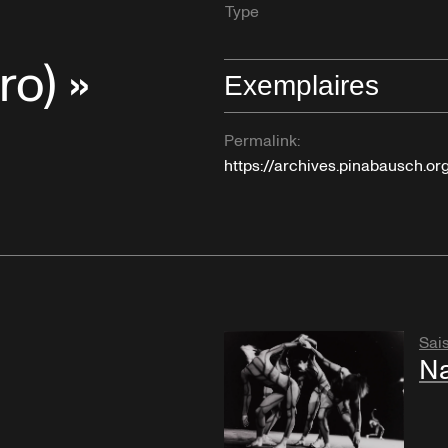
Type
ro) »
Exemplaires
Permalink:
https://archives.pinabausch.
Sai
Na