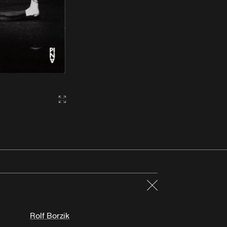
Gallery2:fullscreen
Fermer
Rolf Borzik