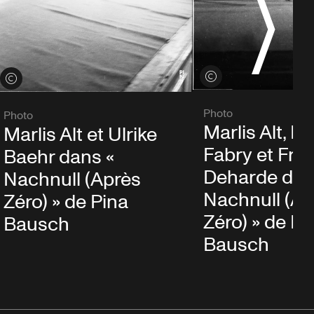
Voir les crédits
Voir les crédits
Photo
Photo
Marlis Alt, Er
Marlis Alt et Ulrike
Fabry et Frid
Baehr dans «
Deharde dan
Nachnull (Après
Nachnull (Ap
Zéro) » de Pina
Zéro) » de Pi
Bausch
Bausch