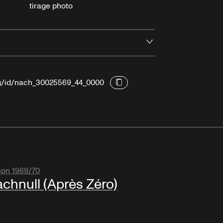
tirage photo
Ouvrir
org/id/nach_30025569_44_0000
son 1969/70
chnull (Après Zéro)