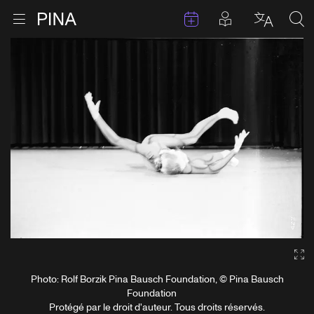
Évenements
Articles en 
Retour à la page d'accueil
Ouvrir le menu
Choisir 
Sea
Aller au contenu
Ga
Photo: Rolf Borzik Pina Bausch Foundation, © Pina Bausch
Foundation
Protégé par le droit d'auteur. Tous droits réservés.