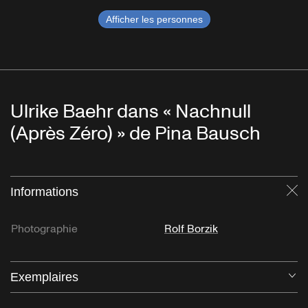
Afficher les personnes
Ulrike Baehr dans « Nachnull
(Après Zéro) » de Pina Bausch
Informations
Fe
Photographie
Rolf Borzik
Exemplaires
Ou