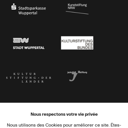
Stadtsparkasse Wuppertal
Kunststiftung NRW
Stadt Wuppertal
Kulturstiftung des Bundes
Kulturstiftung der Länder
Dr. Werner Jackstädt Stiftung
Nous respectons votre vie privée
Nous utilisons des Cookies pour améliorer ce site. Êtes-
Haus der Kulturen der Welt
Goethe-Institut