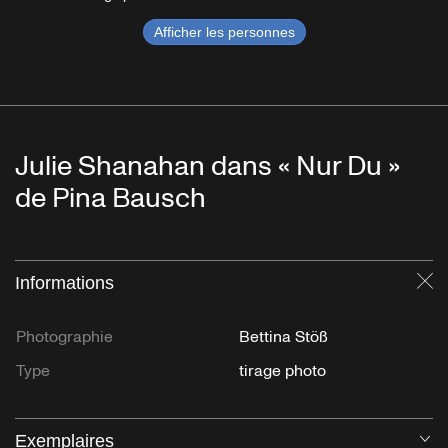
Afficher les personnes
Julie Shanahan dans « Nur Du »
de Pina Bausch
Informations
Fe
Photographie
Bettina Stöß
Type
tirage photo
Exemplaires
Ou