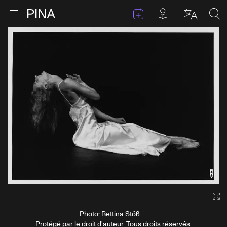
Évenements
Articles en 
Retour à la page d'accueil
Ouvrir le menu
Choisir 
Sea
Aller au contenu
Ga
Photo: Bettina Stöß
Protégé par le droit d'auteur. Tous droits réservés.