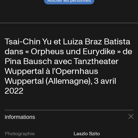
Afficher les personnes
Tsai-Chin Yu et Luiza Braz Batista
dans « Orpheus und Eurydike » de
Pina Bausch avec Tanztheater
Wuppertal à l'Opernhaus
Wuppertal (Allemagne), 3 avril
2022
Informations
Fe
Photographie
Laszlo Szito