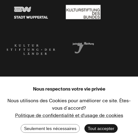
Stadt Wuppertal
Kulturstiftung des Bundes
Kulturstiftung der Länder
Dr. Werner Jackstädt Stiftung
Nous respectons votre vie privée
Nous utilisons des Cookies pour améliorer ce site. Êtes-
Haus der Kulturen der Welt
Goethe-Institut
vous d´accord?
Politique de confidentialité et d'usage de cookies
Seulement les nécessaires
Tout accepter