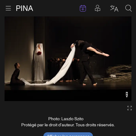
Évenements
Articles en 
Retour à la page d'accueil
Ouvrir le menu
Choisir 
Sea
Aller au contenu
Ga
Photo: Laszlo Szito
Protégé par le droit d'auteur. Tous droits réservés.