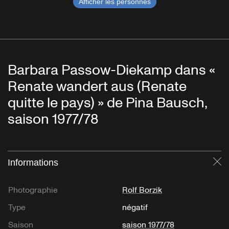
Afficher les personnes
Barbara Passow-Diekamp dans «
Renate wandert aus (Renate
quitte le pays) » de Pina Bausch,
saison 1977/78
Informations
Fe
Photographie
Rolf Borzik
Type
négatif
Saison
saison 1977/78