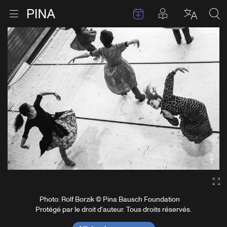
Évenements
Articles en 
Retour à la page d'accueil
Ouvrir le menu
Choisir 
Sea
Aller au contenu
Ga
Photo: Rolf Borzik © Pina Bausch Foundation
Protégé par le droit d'auteur. Tous droits réservés.