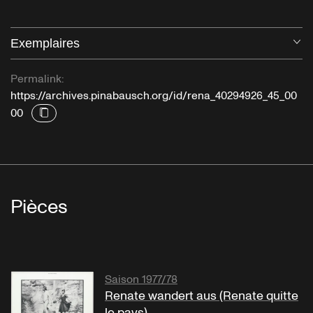
Exemplaires
Ou
Permalink:
https://archives.pinabausch.org/id/rena_40294926_45_00
00
Pièces
Saison 1977/78
Renate wandert aus (Renate quitte
le pays)