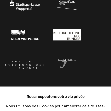
Stadtsparkasse Wuppertal
Kunststiftung NRW
Stadt Wuppertal
Kulturstiftung des Bundes
Kulturstiftung der Länder
Dr. Werner Jackstädt Stiftung
Nous respectons votre vie privée
Nous utilisons des Cookies pour améliorer ce site. Êtes-
Haus der Kulturen der Welt
Goethe-Institut