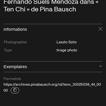
Fernando Suels Mendoza dans «
Ten Chi » de Pina Bausch
Informations
Fe
Photographie
Laszlo Szito
Type
tirage photo
Exemplaires
Ou
Permalink:
https://archives.pinabausch.org/id/tenc_30025038_44_00
00