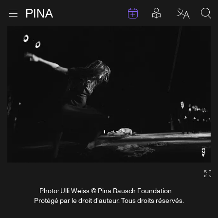
Évenements
Articles en 
Retour à la page d'accueil
Ouvrir le menu
Choisir 
Sea
Aller au contenu
Ga
Photo: Ulli Weiss © Pina Bausch Foundation
Protégé par le droit d'auteur. Tous droits réservés.