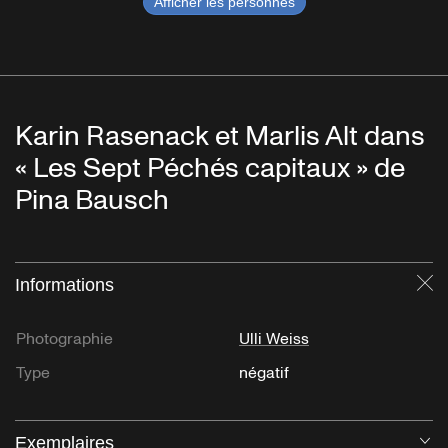
Afficher les personnes
Karin Rasenack et Marlis Alt dans
« Les Sept Péchés capitaux » de
Pina Bausch
Informations
Fe
Photographie
Ulli Weiss
Type
négatif
Exemplaires
Ou