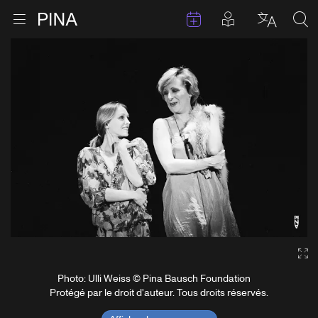
Évenements
Articles en 
Retour à la page d'accueil
Ouvrir le menu
Choisir 
Sea
Aller au contenu
Ga
Photo: Ulli Weiss © Pina Bausch Foundation
Protégé par le droit d'auteur. Tous droits réservés.