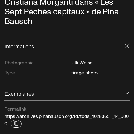
Cristiana Morganti dans « Les
Sept Péchés capitaux » de Pina
Bausch
Informations
Fe
Photographie
Ulli Weiss
Type
tirage photo
Exemplaires
Ou
Permalink:
https://archives.pinabausch.org/id/tods_40283651_44_000
0