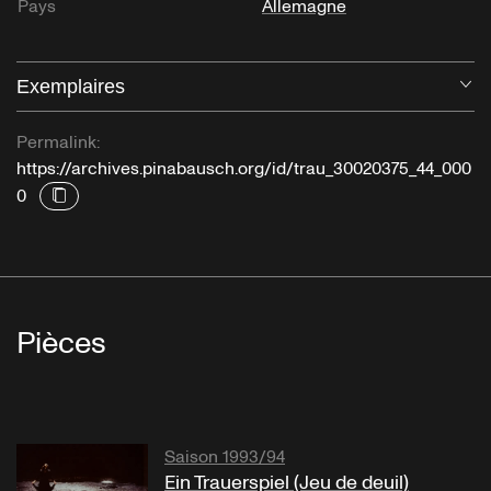
Pays
Allemagne
Exemplaires
Ou
Permalink:
https://archives.pinabausch.org/id/trau_30020375_44_000
0
Pièces
Saison 1993/94
Ein Trauerspiel (Jeu de deuil)