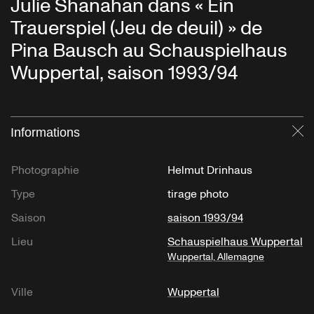
Julie Shanahan dans « Ein
Trauerspiel (Jeu de deuil) » de
Pina Bausch au Schauspielhaus
Wuppertal, saison 1993/94
Informations
Fe
Photographie
Helmut Drinhaus
Type
tirage photo
Saison
saison 1993/94
Lieu
Schauspielhaus Wuppertal
Wuppertal, Allemagne
Ville
Wuppertal