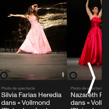
Voir les crédits
Voir les crédits
Photo de spectacle
Photo de spectacle
Silvia Farias Heredia
Nazareth Pa
dans « Vollmond
dans « Voll