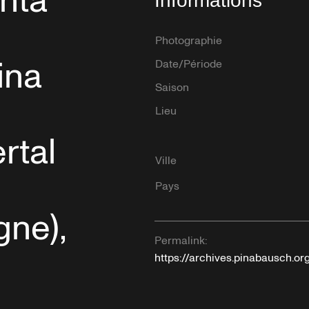
nta
Informations
Photographie
ina
Date/Période
Saison
Lieu
rtal
Ville
Pays
gne),
Permalink:
https://archives.pinabausch.or