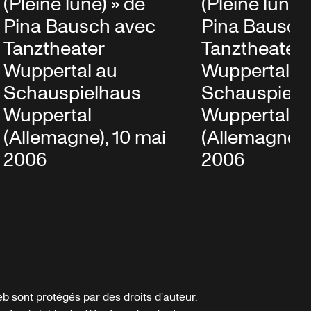
(Pleine lune) » de
(Pleine lune)
Pina Bausch avec
Pina Bausch
Tanztheater
Tanztheater
Wuppertal au
Wuppertal a
Schauspielhaus
Schauspielh
Wuppertal
Wuppertal
(Allemagne), 10 mai
(Allemagne),
2006
2006
b sont protégés par des droits d'auteur.