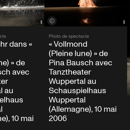
Voir les crédits
cle
Photo de spectacle
hr dans «
« Vollmond
(Pleine lune) » de
ne) » de
Pina Bausch avec
sch avec
Tanztheater
ter
Wuppertal au
l au
Schauspielhaus
elhaus
Wuppertal
l
(Allemagne), 10 mai
e), 10 mai
2006