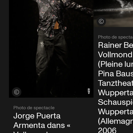
Voir les crédits
Photo de specta
Rainer Be
Vollmond
(Pleine lu
Pina Bau
Tanzthea
Wupperta
Voir les crédits
Schauspi
Photo de spectacle
Wupperta
Jorge Puerta
(Allemagn
Armenta dans «
2006