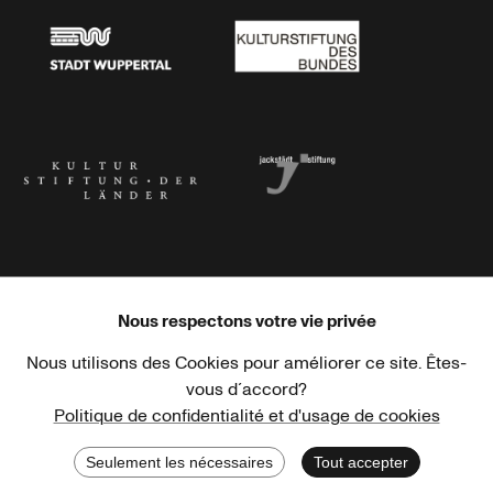
Stadt Wuppertal
Kulturstiftung des Bundes
Kulturstiftung der Länder
Dr. Werner Jackstädt Stiftung
Nous respectons votre vie privée
Nous utilisons des Cookies pour améliorer ce site. Êtes-
Haus der Kulturen der Welt
Goethe-Institut
vous d´accord?
Politique de confidentialité et d'usage de cookies
Seulement les nécessaires
Tout accepter