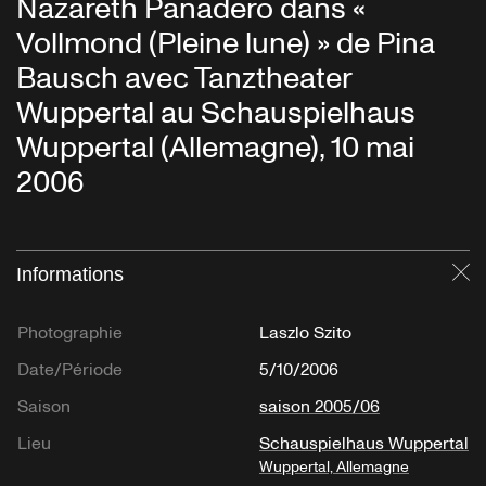
Nazareth Panadero dans «
Vollmond (Pleine lune) » de Pina
Bausch avec Tanztheater
Wuppertal au Schauspielhaus
Wuppertal (Allemagne), 10 mai
2006
Informations
Fe
Photographie
Laszlo Szito
Date/Période
5/10/2006
Saison
saison 2005/06
Lieu
Schauspielhaus Wuppertal
Wuppertal, Allemagne