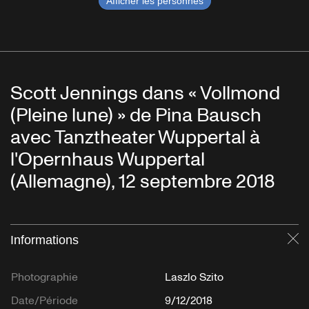
Afficher les personnes
Scott Jennings dans « Vollmond
(Pleine lune) » de Pina Bausch
avec Tanztheater Wuppertal à
l'Opernhaus Wuppertal
(Allemagne), 12 septembre 2018
Informations
Fe
Photographie
Laszlo Szito
Date/Période
9/12/2018