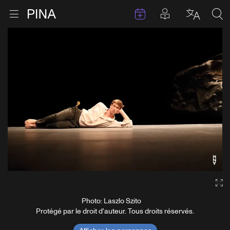
Évenements
Articles en 
Retour à la page d'accueil
Ouvrir le menu
Choisir 
Sea
Aller au contenu
Ga
Photo: Laszlo Szito
Protégé par le droit d'auteur. Tous droits réservés.